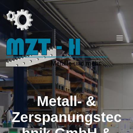
Metall- &
Zerspanungstec